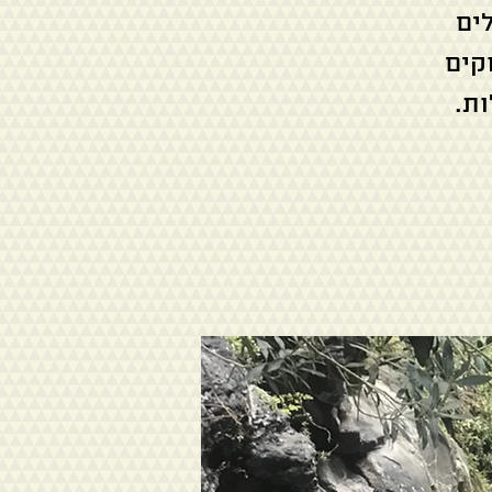
ים
קים
ת.