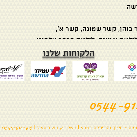
ישה
בוהן, קשר שמונה, קשר א',
לולאת שמונה, לולאת פרפר אלפיני
הלקוחות שלנו
קשר דייגים, קשר פלמי (שמונה עוקב)
רוסיק) : קשר פרוסיק, קשר צרפתי/ספרדי
 היידן, קשר מים
 (בולדר, עץ וכו')
0544-91
עזרת רצועה
פתקה בטבע | משק 41, מושב תעוז | 0544-914-915 |