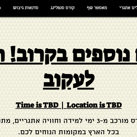
ים אתגרי
מאסטר שף
קורס סנפלינג
סדנאות גיבוש
מ
נוספים בקרוב! 
לעקוב
Time is TBD
  |  
Location is TBD
הקורס מורכב מ-3 ימי למידה וחוויה אתגריים, מ