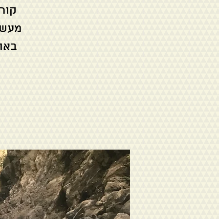
קור
מעשי
באו