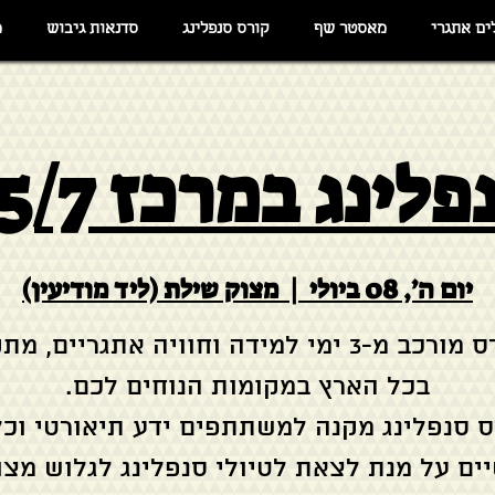
ים אתגרי
מאסטר שף
קורס סנפלינג
סדנאות גיבוש
מ
נג במרכז 8+9+15/7
יום ה׳, 08 ביולי
  |  
מצוק שילת (ליד מודיעין)
הקורס מורכב מ-3 ימי למידה וחוויה אתגריים, מ
ס סנפלינג מקנה למשתתפים ידע תיאורטי וכל
ים על מנת לצאת לטיולי סנפלינג לגלוש מצו