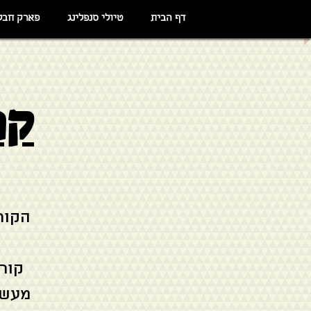
דף הבית
טיולי סנפלינג
פארק חבל
קו
קור
מעשי